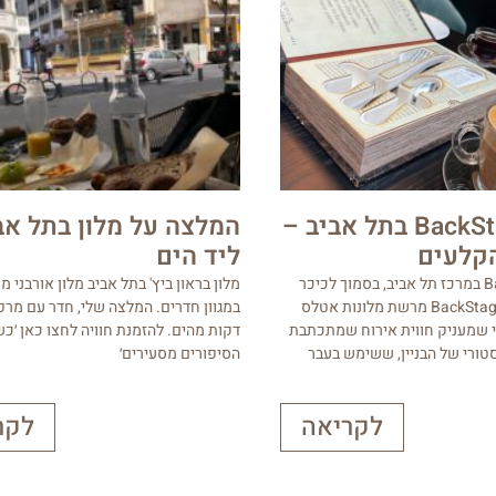
מלון BackStage בתל אביב –
המלצה על מלון בתל אב
קלעים
ליד הים
מלון BackStage במרכז תל אביב, בסמוך לכיכר
מלון בראון ביץ' בתל אביב מלון אורבני מ
דיזינגוף, מלון BackStage מרשת מלונות אטלס
ני שמעניק חווית אירוח שמתכתבת
דקות מהים. להזמנת חוויה לחצו כאן ׳כש
טורי של הבניין, ששימש בעבר
הסיפורים מסעירים׳
לקריאה
לקר