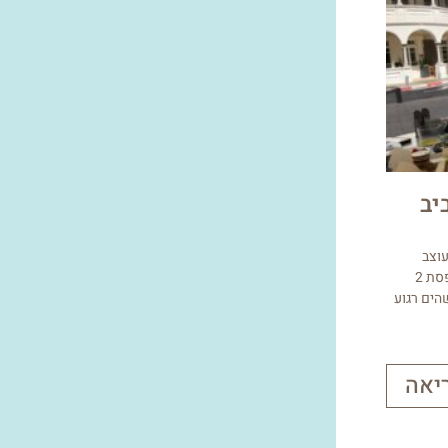
יב
עוצב
במגוון חדרים. המלצה שלי, חדר עם מרפסת 2
הים רגוע
יאה