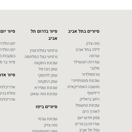
סיורים בתל אביב
סיור בדרום תל
סיור יום
אביב
נווה צדק
יום הולדת 0
לילה בתל אביב
יום הולדת 0
גרפיטי בפלורנטין
שרונה
בעקבות מח
גרפיטי בצל המלחמה
שדרות רוטשילד
סיור בר מ
שכונת התקווה
אלנבי
שוק הכרמל
טרומפלדור
סיור אדר
שוק לוינסקי
שכונת מונטיפיורי
שוק התקווה
מושבה האמריקאית
אדריכלות
שכונת שפירא
דיזינגוף
נחלת בנימ
שכונת נווה שאנן
רחוב ביאליק
אדריכלות 
שכונת החשמל
סיורים ביפו
לאורך הים
צפון חדש-ישן
שכונת עג'מי
שדרות בן גוריון
נווה צדק
נמל תל אביב
שוק הפשפשים