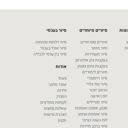
וצות
סיורים מיוחדים
סיור בעג'מי
ש
סיורים ספרותיים
סיור דלתות נפתחות
ת
סיור מזמר
סיור אוכל בעג'מי
סיור משוררות
סיור בין עג'מי לג'בליה
בעקבות נתן אלתרמן
בעקבות נחום גוטמן
אודות
סיורים לימודיים
סיור היסטורי
פאזל
סיור סוד גלויי
שובר מתנה
הרחוב יזכור
חידות
יום האישה
המגזין
סיור סטיילינג
לקוחות ממליצים
סגנון, אופנה ואומנות
שאלות נפוצות
סיור אומנות ועיצוב
הצהרת נגישות
לוח השנה הציוני
תקנון
סיור ברכב תיירות