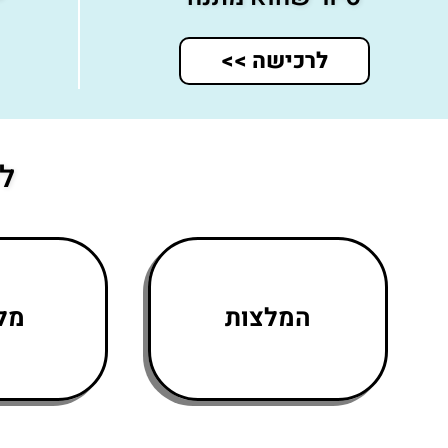
לרכישה >>
לע
המלצות
מלו