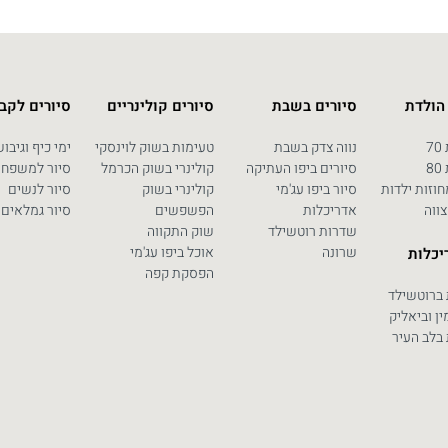
 הולדת
סיורים בשבת
סיורים קולינריים
סיורים לקב
7
נווה צדק בשבת
טעימות בשוק לוינסקי
ימי כיף וגיבו
8
סיורים ביפו העתיקה
קולינרי בשוק הכרמל
סיור למשפחו
וזות ילדות
סיור ביפו עג'מי
קולינרי בשוק
סיור לנשים
צווה
אדריכלות
הפשפשים
סיור גמלאים
שדרות רוטשילד
שוק התקווה
שרונה
אוכל ביפו עג'מי
יכלות
הפסקת קפה
 ברוטשילד
ין וביאליק
בלב העיר