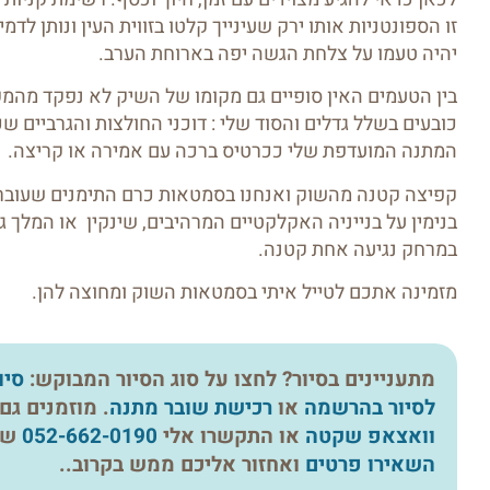
זו הספונטניות אותו ירק שעינייך קלטו בזווית העין ונותן לדמ
יהיה טעמו על צלחת הגשה יפה בארוחת הערב.
בין הטעמים האין סופיים גם מקומו של השיק לא נפקד מהמק
כובעים בשלל גדלים והסוד שלי : דוכני החולצות והגרביים ש
המתנה המועדפת שלי ככרטיס ברכה עם אמירה או קריצה.
קפיצה קטנה מהשוק ואנחנו בסמטאות כרם התימנים שעוברת
בנימין על בנייניה האקלקטיים המרהיבים, שינקין או המלך ג'
במרחק נגיעה אחת קטנה.
מזמינה אתכם לטייל איתי בסמטאות השוק ומחוצה להן.
מתעניינים בסיור? לחצו על סוג הסיור המבוקש:
סיו
לסיור בהרשמה
או
רכישת שובר מתנה
. מוזמנים ג
וואצאפ שקטה
או התקשרו אלי
052-662-0190
של
השאירו פרטים
ואחזור אליכם ממש בקרוב..