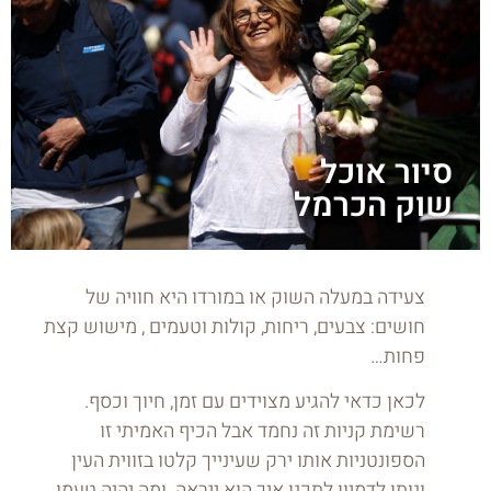
סיור אוכל
שוק הכרמל
צעידה במעלה השוק או במורדו היא חוויה של
חושים: צבעים, ריחות, קולות וטעמים , מישוש קצת
פחות…
לכאן כדאי להגיע מצוידים עם זמן, חיוך וכסף.
רשימת קניות זה נחמד אבל הכיף האמיתי זו
הספונטניות אותו ירק שעינייך קלטו בזווית העין
ונותן לדמיון לתכנן איך הוא ייראה ומה יהיה טעמו