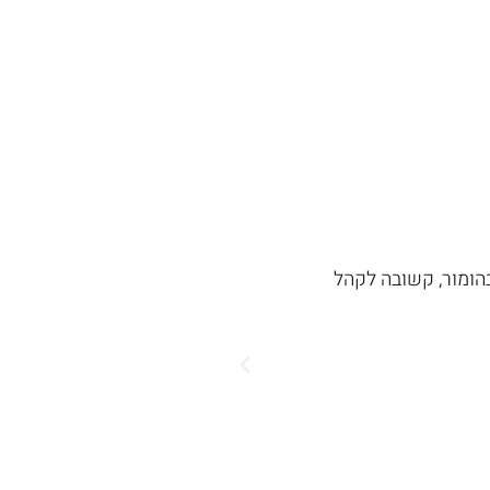
בהומור, קשובה לקהל
ועד ימינו, נדבך ועוד נדבך 