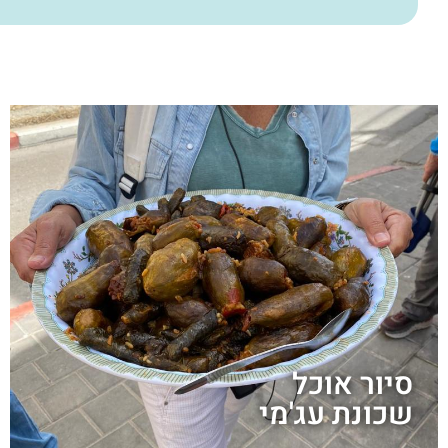
סיור אוכל
שכונת עג'מי