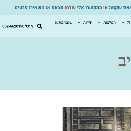
צאפ שקטה
או
התקשרו אלי
שלחו
ווצאפ
או
השאירו פרטים
ל
המלצות
חידות
שובר מתנה
מיכל 052-6620190
ב