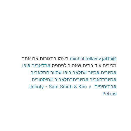
@michal.tellaviv.jaffa
רשמו בתגובות אם אתם
מכירים עוד בתים שאסור לפספס
#תלאביב
#יפו
#סיורים
#סיור
#תלאביביפו
#סיוריםתלאביב
#סיורתלאביב
#סיוריםבתלאביב
#היסטוריה
#בתיםיפים
♬ Unholy - Sam Smith & Kim
Petras