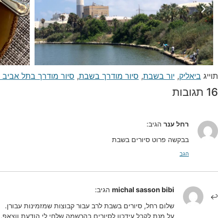
תוייג
ביאליק
,
יור בשבת
,
סיור מודרך בשבת
,
סיור מודרך בתל אביב
16 תגובות
רחל ענר
הגיב:
בבקשה פרוט סיורים בשבת
הגב
michal sasson bibi
הגיב:
שלום רחל, סיורים בשבת לרב עבור קבוצות שמזמינות עבורן.
על מנת לקבל עידכון לסיורים בהרשמה שלחי לי הודעת ווצאפ, 052-6620190 ותקבלי לנייד