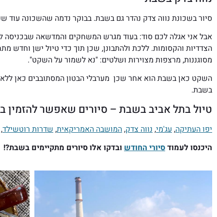
סיור בשכונת נווה צדק נהדר גם בשבת. בבוקר נדמה שהשכונה עוד שק
אבל אני אגלה לכם סוד: בעוד מגרש המשחקים והמדשאה שבכניסה לשכ
הצדדיות והקסומות. ללכת ולהתבונן, שכן תוך כדי טיול ישן וחדש מ
מסוגננות, מרצפות מצוירות ושלטים: "נא לשמור על השקט".
השקט כאן בשבת הוא אחר שכן מערבלי הבטון המסתובבים כאן ללא ה
בשבת.
טיול בתל אביב בשבת – סיורים שאפשר להזמין 
יפו העתיקה
,
עג'מי
,
נווה צדק
,
המושבה האמריקאית
,
שדרות רוטשילד
,
היכנסו לעמוד
סיורי החודש
ובדקו אלו סיורים מתקיימים בשבת?!