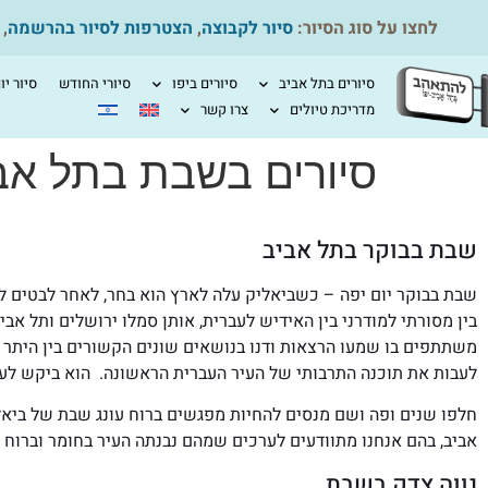
לחצו על סוג הסיור:
סיור לקבוצה
,
הצטרפות לסיור בהרשמה
,
סיורים בתל אביב
סיורים ביפו
סיורי החודש
סיור יו
מדריכת טיולים
צרו קשר
סיורים בשבת בתל אב
שבת בבוקר בתל אביב
שבת בבוקר יום יפה – כשביאליק עלה לארץ הוא בחר, לאחר לבטים לק
בין מסורתי למודרני בין האידיש לעברית, אותן סמלו ירושלים ותל אב
משתתפים בו שמעו הרצאות ודנו בנושאים שונים הקשורים בין היתר בא
לעבות את תוכנה התרבותי של העיר העברית הראשונה. הוא ביקש לעצב
חלפו שנים ופה ושם מנסים להחיות מפגשים ברוח עונג שבת של ביאל
אביב, בהם אנחנו מתוודעים לערכים שמהם נבנתה העיר בחומר וברוח 
נווה צדק בשבת