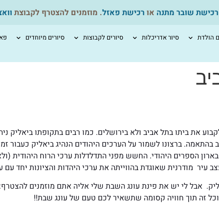
רכישת שובר מתנה
או
רכישת פאזל
. מוזמנים להצטרף לקבוצת
ווא
ם הולדת
סיור אדריכלות
סיורים לקבוצות
סיורים מיוחדים
פאז
יב
בוע את ביתו בתל אביב ולא בירושלים. כמו רבים בתקופתו ביאליק ניה
יב בהתאמה. ברצונו לשמור על הערכים היהודים הנהיג ביאליק כעבור זמ
רון הספרים היהודי. החשש מפני התדלדלות ערכי הרוח היהודית (ולא 
 עיר מודרנית שאוגדת בהווייתה את ערכי היהדות והציונות יחד עם ע
יק. אבל לי יש את פינת עונג השבת שלי אליה אתם מוזמנים להצטרף:
וכל זה תוך חוויה קסומה שתשאיר לכם טעם של עונג שבת!!