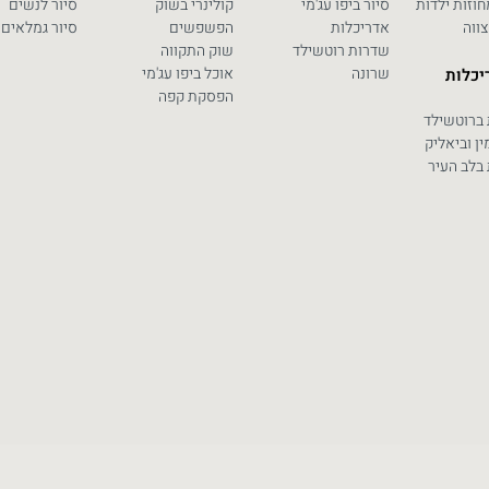
וזות ילדות
סיור ביפו עג'מי
קולינרי בשוק
סיור לנשים
צווה
אדריכלות
הפשפשים
סיור גמלאים
שדרות רוטשילד
שוק התקווה
שרונה
אוכל ביפו עג'מי
יכלות
הפסקת קפה
 ברוטשילד
ין וביאליק
בלב העיר