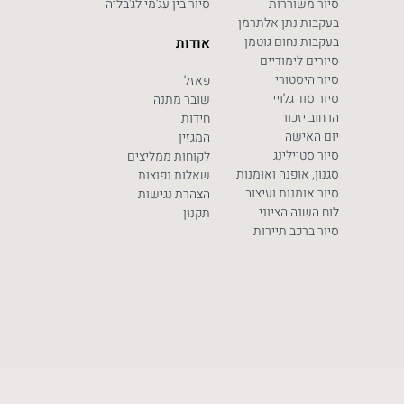
סיור משוררות
סיור בין עג'מי לג'בליה
בעקבות נתן אלתרמן
בעקבות נחום גוטמן
אודות
סיורים לימודיים
סיור היסטורי
פאזל
סיור סוד גלויי
שובר מתנה
הרחוב יזכור
חידות
יום האישה
המגזין
סיור סטיילינג
לקוחות ממליצים
סגנון, אופנה ואומנות
שאלות נפוצות
סיור אומנות ועיצוב
הצהרת נגישות
לוח השנה הציוני
תקנון
סיור ברכב תיירות