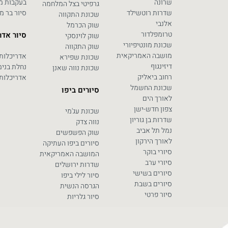
שרונה
בעקבות מח
גרפיטי בצל המלחמה
שדרות רוטשילד
סיור בר מ
שכונת התקווה
אלנבי
שוק הכרמל
טרומפלדור
סיור אדר
שוק לוינסקי
שכונת מונטיפיורי
שוק התקווה
מושבה האמריקאית
אדריכלות
שכונת שפירא
דיזינגוף
נחלת בנימ
שכונת נווה שאנן
רחוב ביאליק
אדריכלות 
שכונת החשמל
סיורים ביפו
לאורך הים
צפון חדש-ישן
שכונת עג'מי
שדרות בן גוריון
נווה צדק
נמל תל אביב
שוק הפשפשים
לאורך הירקון
סיורים ביפו העתיקה
סיורי בוקר
המושבה האמריקאית
סיורי ערב
שדרות ירושלים
סיורים בשישי
סיור לילי ביפו
סיורים בשבת
הגרסה הנשית
סיור פרטי
סיור גלריות