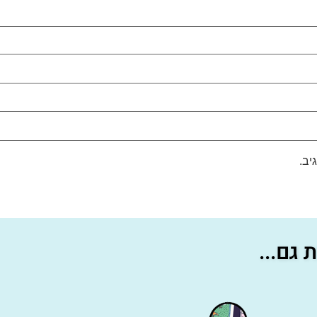
יב.
גם...