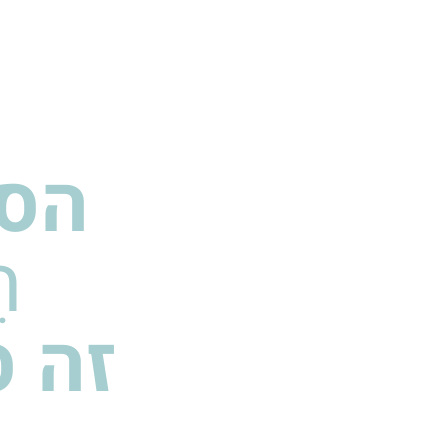
הסי
ת
זה ס