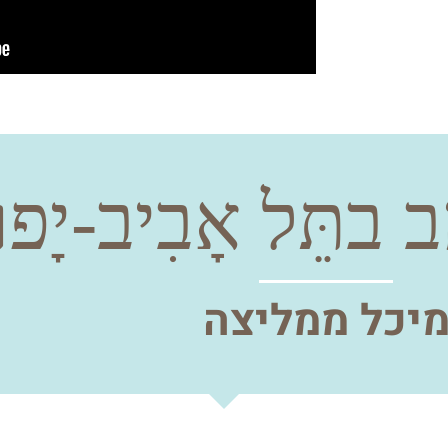
תֵּל אָבִיב-יָפו
יכל ממליצה