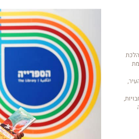
הלכת
מת
עיר,
ויות,