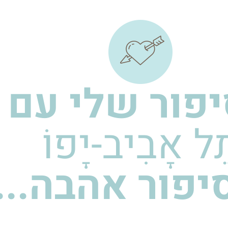
פור שלי עם
ֵל אָבִיב-יָפוֹ
יפור אהבה...