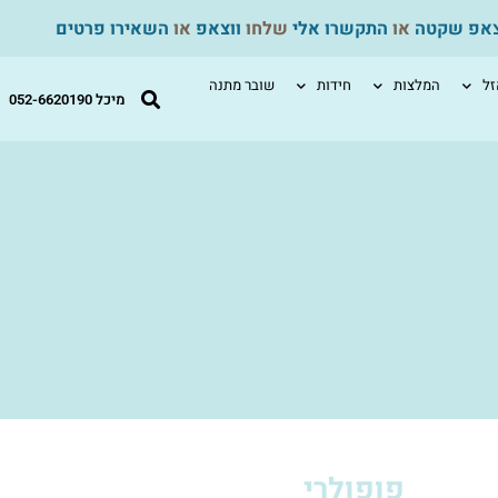
צאפ שקטה
או
התקשרו אלי
שלחו
ווצאפ
או
השאירו פרטים
ל
המלצות
חידות
שובר מתנה
מיכל 052-6620190
פופולרי