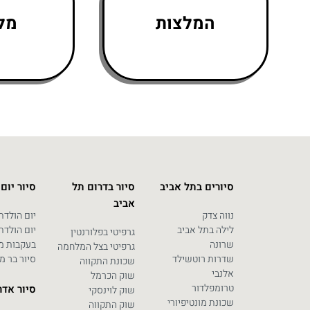
המלצות
מלו
סיורים בתל אביב
סיור בדרום תל
סיור יום
אביב
נווה צדק
יום הולדת 0
לילה בתל אביב
יום הולדת 0
גרפיטי בפלורנטין
שרונה
בעקבות מח
גרפיטי בצל המלחמה
שדרות רוטשילד
סיור בר מ
שכונת התקווה
אלנבי
שוק הכרמל
טרומפלדור
סיור אדר
שוק לוינסקי
שכונת מונטיפיורי
שוק התקווה