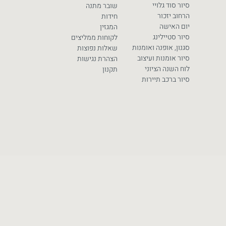
סיור סוד גלויי
שובר מתנה
הרחוב יזכור
חידות
יום האישה
המגזין
סיור סטיילינג
לקוחות ממליצים
סגנון, אופנה ואומנות
שאלות נפוצות
סיור אומנות ועיצוב
הצהרת נגישות
לוח השנה הציוני
תקנון
סיור ברכב תיירות