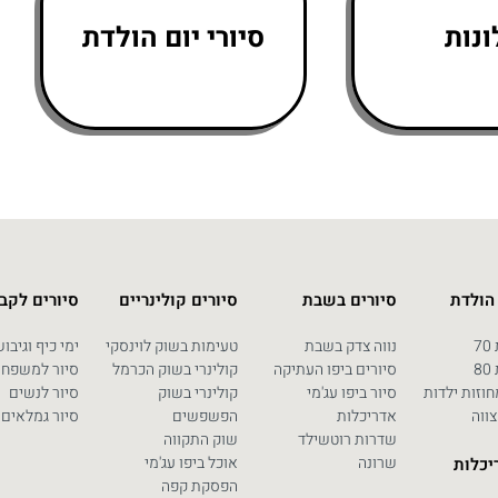
נות
סיורי יום הולדת
 הולדת
סיורים בשבת
סיורים קולינריים
סיורים לקב
7
נווה צדק בשבת
טעימות בשוק לוינסקי
ימי כיף וגיבו
8
סיורים ביפו העתיקה
קולינרי בשוק הכרמל
סיור למשפחו
וזות ילדות
סיור ביפו עג'מי
קולינרי בשוק
סיור לנשים
צווה
אדריכלות
הפשפשים
סיור גמלאים
שדרות רוטשילד
שוק התקווה
שרונה
אוכל ביפו עג'מי
יכלות
הפסקת קפה