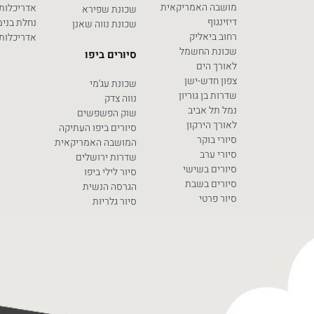
מושבה האמריקאית
אדריכלות
שכונת שפירא
דיזינגוף
נחלת בנימ
שכונת נווה שאנן
רחוב ביאליק
אדריכלות 
שכונת החשמל
סיורים ביפו
לאורך הים
צפון חדש-ישן
שכונת עג'מי
שדרות בן גוריון
נווה צדק
נמל תל אביב
שוק הפשפשים
לאורך הירקון
סיורים ביפו העתיקה
סיורי בוקר
המושבה האמריקאית
סיורי ערב
שדרות ירושלים
סיורים בשישי
סיור לילי ביפו
סיורים בשבת
הגרסה הנשית
סיור פרטי
סיור גלריות