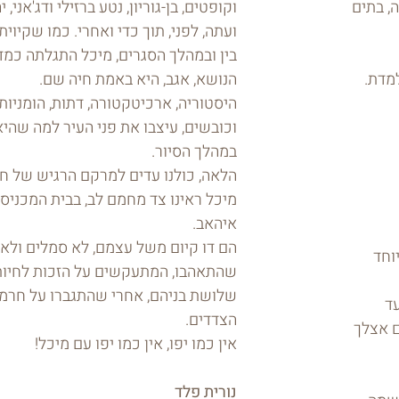
, בתים
וקופטים, בן-גוריון, נטע ברזילי ודג'אני, 
ועתה, לפני, תוך כדי ואחרי. כמו שקיו
בין ובמהלך הסגרים, מיכל התגלתה כמ
מדת.
הנושא, אגב, היא באמת חיה שם.
היסטוריה, ארכיטקטורה, דתות, הומניות
וכובשים, עיצבו את פני העיר למה שהיא
במהלך הסיור.
הלאה, כולנו עדים למרקם הרגיש של חיי
מיכל ראינו צד מחמם לב, בבית המכניס 
איהאב.
הם דו קיום משל עצמם, לא סמלים ולא נ
וחד
שהתאהבו, המתעקשים על הזכות לחיו
שלושת בניהם, אחרי שהתגברו על חרמ
עד
הצדדים.
ם אצלך
אין כמו יפו, אין כמו יפו עם מיכל!
נורית פלד