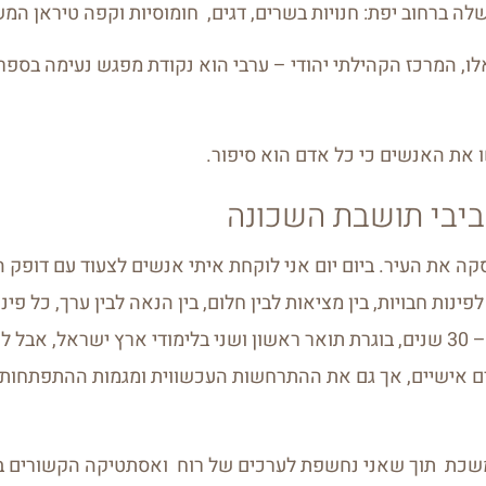
 ברחוב יפת: חנויות בשרים, דגים, חומוסיות וקפה טיראן המש
לו, המרכז הקהילתי יהודי – ערבי הוא נקודת מפגש נעימה בספרי
 את האנשים כי כל אדם הוא סיפור.
ביבי תושבת השכונה
ה את העיר. ביום יום אני לוקחת איתי אנשים לצעוד עם דופק ה
ינות חבויות, בין מציאות לבין חלום, בין הנאה לבין ערך, כל פינ
רק (כבר) למעלה מ – 30 שנים, בוגרת תואר ראשון ושני בלימודי ארץ ישראל, א
ים אישיים, אך גם את ההתרחשות העכשווית ומגמות ההתפתחות ב
שכת תוך שאני נחשפת לערכים של רוח ואסתטיקה הקשורים בה