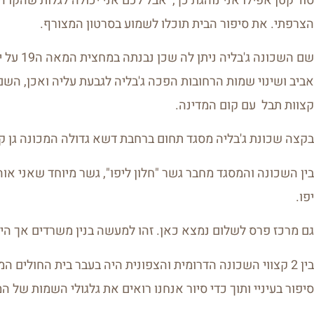
סוד קטן אפילו אני נוהגת כך, אבל לכם אני יכולה לגלות שהקו ה
הצרפתי. את סיפור הבית תוכלו לשמוע בסרטון המצורף.
אביב ושינוי שמות הרחובות הפכה ג'בליה לגבעת עליה ואכן, הש
קצוות תבל עם קום המדינה.
בקצה שכונת ג'בליה מסגד תחום ברחבת דשא גדולה המכונה גן קד
בין השכונה והמסגד מחבר גשר "חלון ליפו", גשר מיוחד שאני אוהב
יפו.
גם מרכז פרס לשלום נמצא כאן. זהו למעשה בנין משרדים אך היום
בין 2 קצווי השכונה הדרומית והצפונית היה בעבר בית החולים
סיפור בעיניי ותוך כדי סיור אנחנו רואים את גלגולי השמות של 