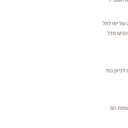
ת השגריר
דייגים שהגיעו מהכפר ג'באלייה שליד עזה. ב1948 עם סיפוחה של יפו לתל
גיעו מכל
לכיוון בתי
 שמות הם