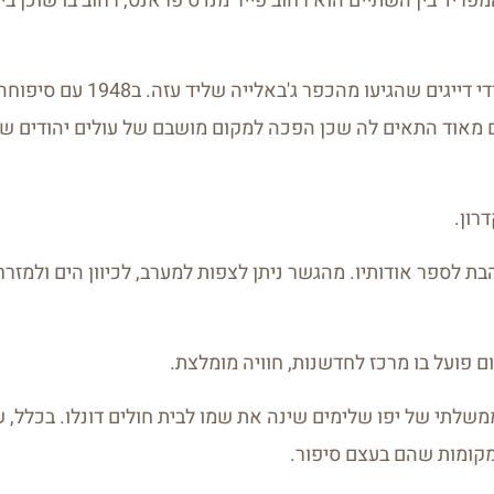
מפריד בין השתיים הוא רחוב פייר מנדס פראנס, רחוב בו שוכן בי
שם השכונה ג'בליה ניתן לה שכן נבנתה במחצית המאה ה19 על ידי 
ם מאוד התאים לה שכן הפכה למקום מושבם של עולים יהודים שה
רון.
ת לספר אודותיו. מהגשר ניתן לצפות למערב, לכיוון הים ולמזרח 
 פועל בו מרכז לחדשנות, חוויה מומלצת.
 הממשלתי של יפו שלימים שינה את שמו לבית חולים דונלו. בכלל,
המקומות שהם בעצם סיפור.