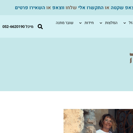
צאפ שקטה
או
התקשרו אלי
שלחו
ווצאפ
או
השאירו פרטים
ל
המלצות
חידות
שובר מתנה
מיכל 052-6620190